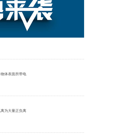
当物体表面所带电
电离为大量正负离