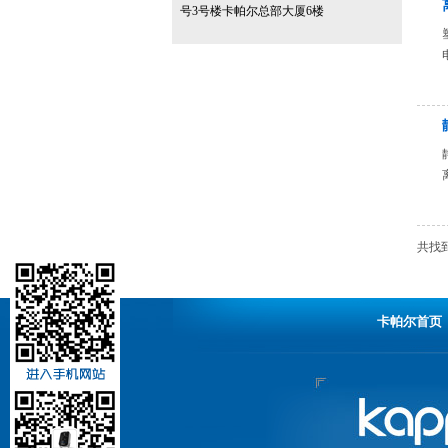
号3号楼卡帕尔总部大厦6楼
共找
卡帕尔首页