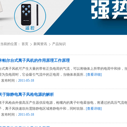
您当前的位置：
首页
新闻资讯
产品知识
卡帕尔台式离子风机的作用原理工作原理
台式离子风机可产生大量的带有正负电荷的气流，可以将物体上所带的电荷中和掉，
荷为负电荷时，它会吸引气流中的正电荷，当物体表面所..
[查看详细]
发布时间：
2011-05-18
关于除静电离子风枪电源的解析
离子风枪由外接高压产生器供应电源，枪嘴内的离子针电晕放电，将通过的高压气流
子，离子风快速吹向需除静电区域将静电中和，同时吹除..
[查看详细]
发布时间：
2011-05-18