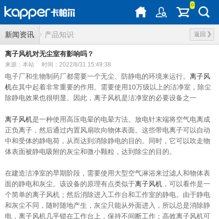
0
新闻资讯
产品知识
返回
离子风机对无尘室有影响吗？
来源：本站
时间：2022/8/31 15:49:38
电子厂和生物制药厂都需要一个无尘、防静电的环境来运行。
离子风
机
在其中起着非常重要的作用。需要使用10万级以上的洁净室，除尘
除静电效果也很明显。因此，离子风机是洁净室的必要设备之一
离子风机
是一种使用高压电晕的电晕方法。放电针末端将空气电离成
正负离子，然后通过内置风扇吹向物体表面。这些带电离子可以自动
中和受体的静电荷，从而达到消除静电的目的。同时，它可以吹走物
体表面被静电吸附的灰尘和微小颗粒，达到除尘的目的。
在建造洁净室的早期阶段，需要使用大型空气淋浴来过滤人和物体表
面的静电和灰尘。该设备的原理有点类似于
离子风机
，可以看作是一
个简单的离子风机；然后消除进入工作台和工作室的静电。由于静电
和灰尘不同，随时随地产生，灰尘只能从外面进入，所以总是消除静
电，离子风机几乎锁在工作台上，保持不间断工作；高效离子风机可